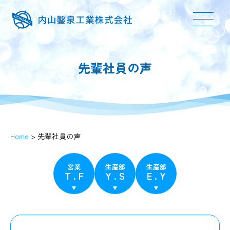
先輩社員の声
Home
>
先輩社員の声
営業
生産部
生産部
T . F
Y . S
E . Y